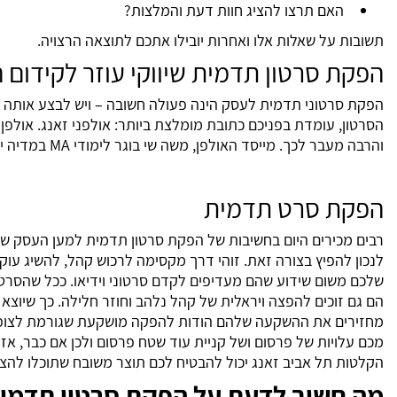
האם תרצו להציג חוות דעת והמלצות?
תשובות על שאלות אלו ואחרות יובילו אתכם לתוצאה הרצויה.
הפקת סרטון תדמית שיווקי עוזר לקידום 
הפקת סרטוני תדמית לעסק הינה פעולה חשובה – ויש לבצע אותה ב
הסרטון, עומדת בפניכם כתובת מומלצת ביותר: אולפני זאנג. אולפן
והרבה מעבר לכך. מייסד האולפן, משה שי בוגר לימודי MA במדיה יצירתית ומחזיק בהכשרה ובידע מקיפים.
הפקת סרט תדמית
רבים מכירים היום בחשיבות של הפקת סרטון תדמית למען העסק ש
לנכון להפיץ בצורה זאת. זוהי דרך מקסימה לרכוש קהל, להשיג עוקב
שלכם משום שידוע שהם מעדיפים לקדם סרטוני וידיאו. ככל שהסרטו
הם גם זוכים להפצה ויראלית של קהל נלהב וחוזר חלילה. כך שיוצ
מחזירים את ההשקעה שלהם הודות להפקה מושקעת שגורמת לצופים
מכם עלויות של פרסום ושל קניית עוד שטח פרסום ולכן אם כבר, אז 
הקלטות תל אביב זאנג יכול להבטיח לכם תוצר משובח שתוכלו להצי
מה חשוב לדעת על הפקת סרטון תדמי