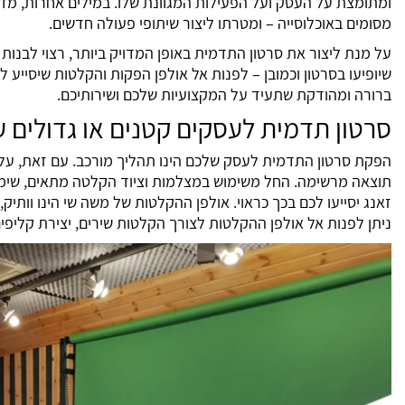
ומתומצת על העסק ועל הפעילות המגוונת שלו. במילים אחרות, מד
מסומים באוכלוסייה – ומטרתו ליצור שיתופי פעולה חדשים.
על מנת ליצור את סרטון התדמית באופן המדויק ביותר, רצוי לבנות
שיופיעו בסרטון וכמובן – לפנות אל אולפן הפקות והקלטות שיסייע ל
ברורה ומהודקת שתעיד על המקצועיות שלכם ושירותיכם.
סרטון תדמית לעסקים קטנים או גדולים 
הפקת סרטון התדמית לעסק שלכם הינו תהליך מורכב. עם זאת, על 
תוצאה מרשימה. החל משימוש במצלמות וציוד הקלטה מתאים, שימוש
זאנג יסייעו לכם בכך כראוי. אולפן ההקלטות של משה שי הינו וותיק, 
ניתן לפנות אל אולפן ההקלטות לצורך הקלטות שירים, יצירת קליפים