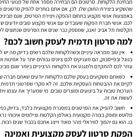
מבחינת הלקוחות. סרטונים הם הבחירה מספר אחת של מנועי החיפו
שהשקיע ביצירת התוכן שלו. לכן, אם אתם בוחרים להפיק סרטונים ש
באמצעות אנשי מקצוע בתחום ההפקה ויצירת הסרטים, שגם מבינים 
לכם. אנשי חברת הפקות שעובדים עם אנשי מקצוע טובים יודעים שא
הקלטות תל אביב זאנג, שמספק כבר שנים את הסרטים שנחוצים לע
למה סרטון תדמית לעסק חשוב לכם?
אין טוב ממראה עיניים וכשהלקוחות שלכם רואים בדיוק מה יש 
בגוגל ובפייסבוק, הם מעניקים לכם ציונים גבוהים יותר על אמינות 
עוזר לכם להתקדם ולמגנט את הלקוחות הרציניים ביותר שגם מביני
כשאתם משקיעים בעסק שלכם הלקוחות יודעים שאתם חברה שיש
לקיים את ההבטחות העסקיות שלכם. זה לא מקרי שסרטוני תדמית 
הערכות טובות על ביצועים ומוצרים טובים. מי שמעריך את עצמו ויו
לעשות את זה.
חשוב להפיק את הסרטונים במסגרת מקצועית בלבד, בדיוק כפי 
מלוטש ומופק בצורה מקצועית באולפן הקלטות וצילומים איכותי נר
בו. הוא גם יהפוך לוויראלי מהר מאוד וייצג אתכם בכבוד שנים רבות.
הפקת סרטון לעסק מקצועית ואמינה