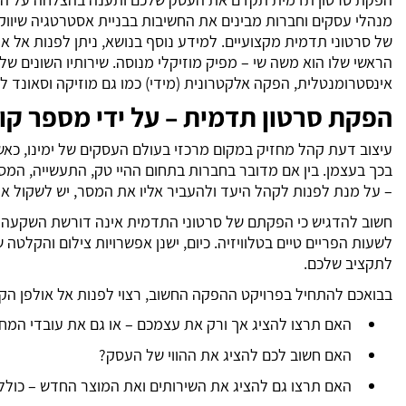
מנהלי עסקים וחברות מבינים את החשיבות בבניית אסטרטגיה שיוו
של סרטוני תדמית מקצועיים. למידע נוסף בנושא, ניתן לפנות אל או
הראשי שלו הוא משה שי – מפיק מוזיקלי מנוסה. שירותיו השונים של
אינסטרומנטלית, הפקה אלקטרונית (מידי) כמו גם מוזיקה וסאונד ל
הפקת סרטון תדמית – על ידי מספר קוו
עיצוב דעת קהל מחזיק במקום מרכזי בעולם העסקים של ימינו, כא
בכך בעצמן. בין אם מדובר בחברות בתחום ההיי טק, התעשייה, המסע
– על מנת לפנות לקהל היעד ולהעביר אליו את המסר, יש לשקול 
חשוב להדגיש כי הפקתם של סרטוני התדמית אינה דורשת השקעה כ
לשעות הפריים טיים בטלוויזיה. כיום, ישנן אפשרויות צילום והקלטה ש
לתקציב שלכם.
בבואכם להתחיל בפרויקט ההפקה החשוב, רצוי לפנות אל אולפן הק
האם תרצו להציג אך ורק את עצמכם – או גם את עובדי המח
האם חשוב לכם להציג את ההווי של העסק?
האם תרצו גם להציג את השירותים ואת המוצר החדש – כולל 